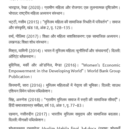
भारद्वाज, रेखा (2020)। ग्रामीण महिला और रोजगार: एक तुलनात्मक दृष्टिकोण।
भोपाल: राष्ट्रीय महिला अध्ययन संस्थान।
भट्टी, नसीम (2015)। "मुस्लिम महिला की सामाजिक स्थिति में परिवर्तन"। समाज
और संस्कृति, खंड 18, अंक 2, पृ. 128–135।
वर्मा, नीलिमा (2017)। शिक्षा और महिला सशक्तिकरण: एक सामाजिक अध्ययन।
लखनऊ: शिक्षा शोध संस्थान।
मिश्रा, यामिनी (2014)। भारत में मुस्लिम महिला: चुनौतियाँ और संभावनाएँ। दिल्ली:
ओरिएंट ब्लैकस्वान।
बुविनिक, मर्की और ओ’डॉनेल, मैग्डा (2016)। “Women’s Economic
Empowerment in the Developing World”। World Bank Group
Publication।
किरमानी, सारा (2016)। मुस्लिम महिलाओं में नेतृत्व की भूमिका। दिल्ली: साउथ
एशियन विमेन फोरम पब्लिकेशन।
सिंह, अरुणेश (2018)। "ग्रामीण मुस्लिम समाज में स्त्री की सामाजिक सीमाएँ"।
हिंदी समाजशास्त्र समीक्षा, वर्ष 10, अंक 1, पृ. 77–83।
रहमान, नसीरुद्दीन (2017)। भारतीय मुस्लिम समुदाय और सामाजिक बदलाव।
दिल्ली: मीनाक्षी पब्लिकेशन।
शोधप्रस्तुत दस्तावेज़: Muslim Mahila_final_3-4.docx (प्राप्त: शोधार्थी