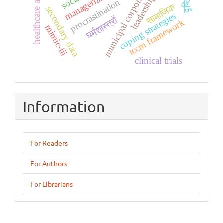
healthcare analytics
leadership styles
municipal corporation
procrastination
सामाजिक
secondary data
coping strategies
धर्मशास्त्रों
tccm framework
mimic-iii
clinical trials
Information
For Readers
For Authors
For Librarians