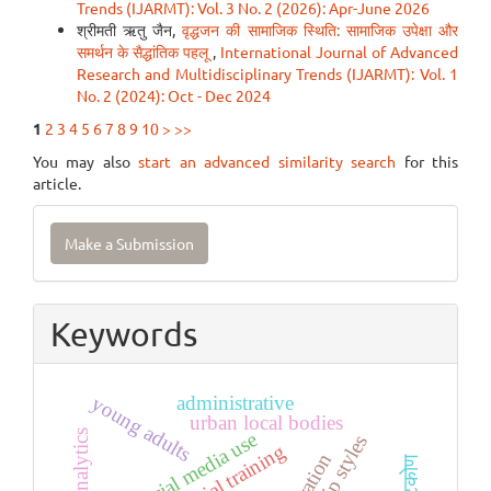
Trends (IJARMT): Vol. 3 No. 2 (2026): Apr-June 2026
श्रीमती ऋतु जैन,
वृद्धजन की सामाजिक स्थिति: सामाजिक उपेक्षा और
समर्थन के सैद्धांतिक पहलू
,
International Journal of Advanced
Research and Multidisciplinary Trends (IJARMT): Vol. 1
No. 2 (2024): Oct - Dec 2024
1
2
3
4
5
6
7
8
9
10
>
>>
You may also
start an advanced similarity search
for this
article.
Make
Make a Submission
a
Submission
Keywords
administrative
young adults
urban local bodies
social media use
managerial training
दृष्टिकोण