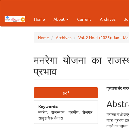
Main
Navigation
Main
Home
About
Current
Archives
Jo
Content
Sidebar
Home
Archives
Vol. 2 No. 1 (2025): Jan – M
मनरेगा योजना का राजस्
प्रभाव
Article
Main
प्रकाश चंद याद
pdf
Sidebar
Articl
Abstr
Keywords:
Cont
मनरेगा, राजस्थान, ग्रामीण, रोजगार,
महात्मा गांधी र
सामुदायिक विकास
गहरा प्रभाव डा
करने का साधन ब