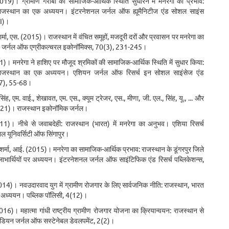
19)। ग्रामीण गरीबों की सामाजिक-आर्थिक स्थिति सुधारने में मनरेगा का प्रभाव:
राजस्थान का एक अध्ययन। इंटरनेशनल जर्नल ऑफ ह्यूमैनिटीज एंड सोशल साइंस
SI)।
शर्मा, एस. (2015)। राजस्थान में वंचित समूहों, मजदूरी दरों और प्रवासन पर मनरेगा का
न जर्नल ऑफ एग्रीकल्चरल इकोनॉमिक्स, 70(3), 231-245।
1)। मनरेगा ने हाशिए पर मौजूद श्रमिकों की सामाजिक-आर्थिक स्थिति में सुधार किया:
ाजस्थान का एक अध्ययन। एशियन जर्नल ऑफ रिसर्च इन सोशल साइंसेज एंड
1(7), 55-68।
सिंह, एम. वाई., शेखावत, एम. एस., क्यूम ट्रेजर, एस., मीणा, जी. एल., सिंह, यू., ... और
(2021)। राजस्थान इकोनॉमिक जर्नल।
1)। नीचे से जवाबदेही: राजस्थान (भारत) में मनरेगा का अनुभव। एशिया रिसर्च
शनल यूनिवर्सिटी ऑफ सिंगापुर।
 शर्मा, आई. (2015)। मनरेगा का सामाजिक-आर्थिक प्रभाव: राजस्थान के डूंगरपुर जिले
े लाभार्थियों पर अध्ययन। इंटरनेशनल जर्नल ऑफ साइंटिफिक एंड रिसर्च पब्लिकेशन्स,
014)। नवउदारवाद युग में ग्रामीण रोजगार के लिए सार्वजनिक नीति: राजस्थान, भारत
एक अध्ययन। पब्लिक पॉलिसी, 4(12)।
2016)। महात्मा गांधी राष्ट्रीय ग्रामीण रोजगार योजना का क्रियान्वयन: राजस्थान से
डियन जर्नल ऑफ सस्टेनेबल डेवलपमेंट, 2(2)।