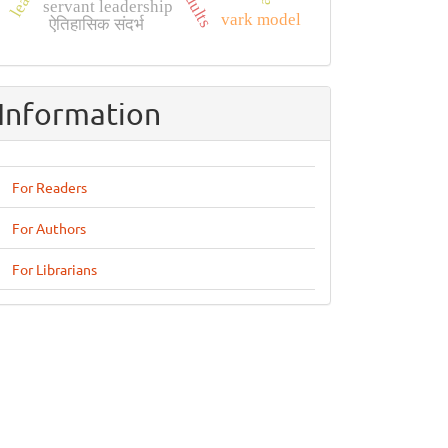
servant leadership
vark model
ऐतिहासिक संदर्भ
Information
For Readers
For Authors
For Librarians