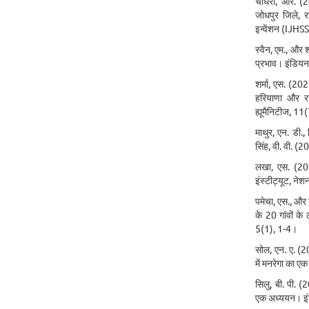
चौधरी, आर. (20
जोधपुर जिले, 
इन्वेंशन (IJHS
स्वैन, एम., और 
प्रभाव। इंडिय
शर्मा, एस. (202
हरियाणा और र
ह्यूमैनिटीज, 1
माथुर, एन. डी., 
सिंह, वी. वी. 
लखा, एस. (201
इंस्टीट्यूट, ने
पमेचा, एस., और
के 20 गांवों क
5(1), 1-4।
सोल, एन. ए. (2
में मनरेगा का 
सिलु, बी. पी. (
एक अध्ययन। इं