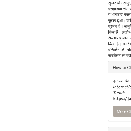
सुधार और सामुद
प्राकृतिक संसाध
में भागीदारी दे
सुधार हुआ। जात
प्रभाव है। सामूह
किया है। इसके अ
रोजगार प्रदान क
किया है। मनरेग
परिवर्तन की नी
समावेशन को प्रो
Articl
How to C
Detai
प्रकाश चंद 
Internat
Trends
https://i
More Ci