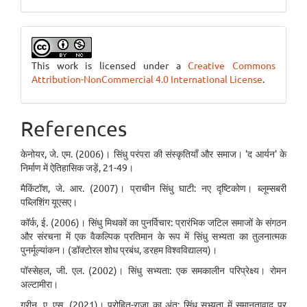
This work is licensed under a
Creative Commons
Attribution-NonCommercial 4.0 International License
.
References
केनोयर, जे. एम. (2006)। सिंधु परंपरा की संस्कृतियाँ और समाज। 'द आर्यन' के
निर्माण में ऐतिहासिक जड़ें, 21-49।
मैकिंटॉश, जे. आर. (2007)। प्राचीन सिंधु घाटी: नए दृष्टिकोण। ब्लूम्सबरी
पब्लिशिंग यूएसए।
कॉर्क, ई. (2006)। सिंधु मिथकों का पुनर्विचार: प्रारंभिक जटिल समाजों के संगठन
और संरचना में एक वैकल्पिक प्रतिमान के रूप में सिंधु सभ्यता का तुलनात्मक
पुनर्मूल्यांकन। (डॉक्टोरल शोध प्रबंध, डरहम विश्वविद्यालय)।
पॉस्सेहल, जी. एल. (2002)। सिंधु सभ्यता: एक समकालीन परिप्रेक्ष्य। रोमन
अल्टामीरा।
ग्रीन, ए. एस. (2021)। पुरोहित-राजा का अंत: सिंधु सभ्यता में समानतावाद पर