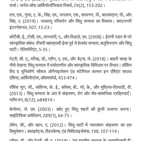
चर्चा। जर्नल ऑफ आर्कियोलॉजिकल रिसर्च, 29(2), 153-202।
दत्त, एस., गुप्ता, ए. के., सिंह, एम., जगलान, एस., सरवनन, पी., बालचंद्रन, पी., और
सिंह, ए. (2019)। जलवायु परिवर्तन और सिंधु सभ्यता का विकास। क्वाटरनरी
इंटरनेशनल, 507, 15-23।
कोर्टेसी, ई., टोसी, एम., लाज्जारी, ए., और विडाले, एम. (2008)। ईरानी पठार से परे
सांस्कृतिक संबंध: तीसरी सहस्राब्दी ईसा पूर्व में हेलमंद सभ्यता, बलूचिस्तान और सिंधु
घाटी। पेलियोरिएंट, 5-35।
पेट्री, सी. ए., परिख, डी., ग्रीन, ए. एस., और बेट्स, जे. (2018)। बाहरी सतह के
नीचे देखना: सिंधु सभ्यता में पर्यावरणीय और सांस्कृतिक विविधता पर विचार। वॉकिंग
विद द यूनिकॉर्न: सोशल ऑर्गनाइजेशन एंड मटेरियल कल्चर इन एंशिएंट साउथ
एशिया, आर्कियोप्रेस, ऑक्सफोर्ड, 453-474।
रॉबिंस शुग, जी., ब्लेविन्स, के. ई., कॉक्स, बी., ग्रे, के., और मुश्रिफ-त्रिपाठी, वी.
(2013)। सिंधु सभ्यता के अंत में संक्रमण, रोग और जैव-सामाजिक प्रक्रियाएँ।
प्लॉस वन, 8(12), e84814।
केनोयर, जे. एम. (2003)। खोए हुए सिंधु शहरों की कुंजी उजागर करना।
साइंटिफिक अमेरिकन, 289(1), 66-75।
लेमेन, सी., और खान, ए. (2012)। सिंधु घाटी में नवपाषाण संक्रमण का एक
सिमुलेशन। क्लाइमेट्स, लैंडस्केप्स, एंड सिविलाइजेशंस, 198, 107-114।
परिख, डी., और पेट्री, सी. ए. (2019)। 'हम ग्रामीण सभ्यता के उत्तराधिकारी हैं':