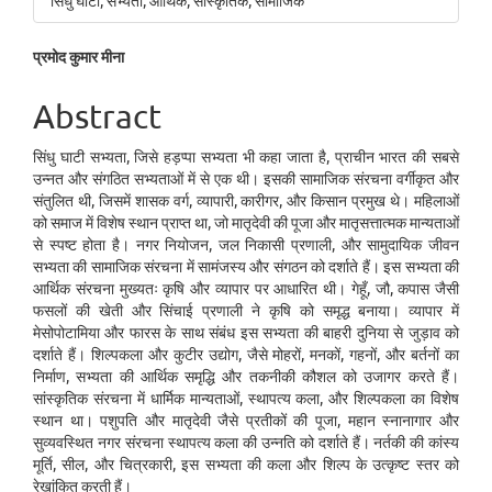
सिंधु घाटी, सभ्यता, आर्थिक, सांस्कृतिक, सामाजिक
Main
प्रमोद कुमार मीना
Article
Abstract
Content
सिंधु घाटी सभ्यता, जिसे हड़प्पा सभ्यता भी कहा जाता है, प्राचीन भारत की सबसे
उन्नत और संगठित सभ्यताओं में से एक थी। इसकी सामाजिक संरचना वर्गीकृत और
संतुलित थी, जिसमें शासक वर्ग, व्यापारी, कारीगर, और किसान प्रमुख थे। महिलाओं
को समाज में विशेष स्थान प्राप्त था, जो मातृदेवी की पूजा और मातृसत्तात्मक मान्यताओं
से स्पष्ट होता है। नगर नियोजन, जल निकासी प्रणाली, और सामुदायिक जीवन
सभ्यता की सामाजिक संरचना में सामंजस्य और संगठन को दर्शाते हैं। इस सभ्यता की
आर्थिक संरचना मुख्यतः कृषि और व्यापार पर आधारित थी। गेहूँ, जौ, कपास जैसी
फसलों की खेती और सिंचाई प्रणाली ने कृषि को समृद्ध बनाया। व्यापार में
मेसोपोटामिया और फारस के साथ संबंध इस सभ्यता की बाहरी दुनिया से जुड़ाव को
दर्शाते हैं। शिल्पकला और कुटीर उद्योग, जैसे मोहरों, मनकों, गहनों, और बर्तनों का
निर्माण, सभ्यता की आर्थिक समृद्धि और तकनीकी कौशल को उजागर करते हैं।
सांस्कृतिक संरचना में धार्मिक मान्यताओं, स्थापत्य कला, और शिल्पकला का विशेष
स्थान था। पशुपति और मातृदेवी जैसे प्रतीकों की पूजा, महान स्नानागार और
सुव्यवस्थित नगर संरचना स्थापत्य कला की उन्नति को दर्शाते हैं। नर्तकी की कांस्य
मूर्ति, सील, और चित्रकारी, इस सभ्यता की कला और शिल्प के उत्कृष्ट स्तर को
रेखांकित करती हैं।