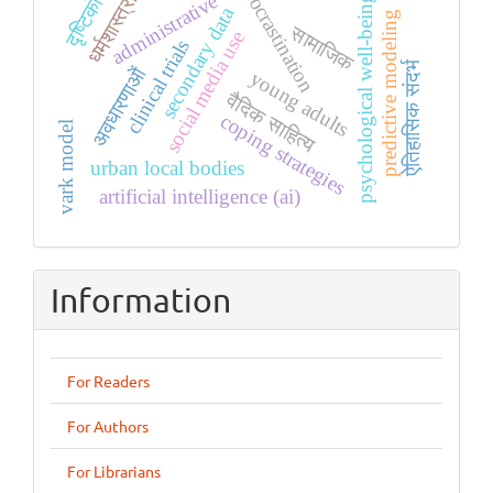
procrastination
दृष्टिकोण
धर्मशास्त्रों
administrative
psychological well-being
secondary data
predictive modeling
सामाजिक
social media use
clinical trials
ऐतिहासिक संदर्भ
अवधारणाओं
young adults
वैदिक साहित्य
coping strategies
vark model
urban local bodies
artificial intelligence (ai)
Information
For Readers
For Authors
For Librarians