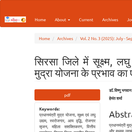
Main
Navigation
Main
Home
About
Current
Archives
Jo
Content
Sidebar
Home
Archives
Vol. 2 No. 3 (2025): July - S
सिरसा जिले में सूक्ष्म, लघ
मुद्रा योजना के प्रभाव क
Article
Main
डाॅ. विष्णु भगवान
pdf
हेमंत शर्मा
Sidebar
Articl
Keywords:
Cont
Abstr
प्रधानमंत्री मुद्रा योजना, सूक्ष्म एवं लघु
उद्यम, स्वरोजगार, आय वृद्धि, रोजगार
प्रधानमंत्री मुद
सृजन, महिला सशक्तिकरण, वित्तीय
और मध्यम उद्यम