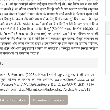
2015 को प्रधानमंत्री नरेंद्र मोदी द्वारा शुरू की गई थी। यह विशेष रूप से उन छोटे
षित करती है, जो बैंकिंग प्रणाली के दायरे में नहीं आते थे और अक्सर स्थानीय साहूकारों
थे। यह योजना “मुद्रा” नामक संस्था के माध्यम से कार्य करती है, जिसका मुख्य कार्य
ों को रिफाइनेंस करना और छोटे व्यवसायों के लिए वित्तीय मदद सुनिश्चित करना है। इस
ोटे व्यवसायों और स्वरोजगार करने वालों को बिना किसी गारंटी के ऋण प्रदान किया
न श्रेणियों में विभाजित किया गया हैः ’’शिशु’’ (50,000 तक), ’’किशोर’’ (50,001 से
’’तरुण’’ (5 लाख से 10 लाख तक) यह संरचना उद्यमियों की विभिन्न चरणों की
ा करने के लिए तैयार की गई है, जैसे कि नया व्यवसाय शुरू करना, मौजूदा व्यवसाय का
 या उपकरण और कच्चे माल की खरीद। इस योजना के तहत ऋण का उपयोग परिवहन,
सेवा क्षेत्र और अन्य लघु उद्योगों में किया जा सकता है। प्रस्तुत अध्ययन सिरसा जिले के
जना के प्रभाव का मूल्यांकन करता है।
e
ite
ls
भगवान, & हेमंत शर्मा. (2025). सिरसा जिले में सूक्ष्म, लघु उद्यमों की आय एवं
री मुद्रा योजना के प्रभाव का एक अध्ययन.
International Journal of
Research and Multidisciplinary Trends (IJARMT)
,
2
(3), 789–
ieved from https://ijarmt.com/index.php/j/article/view/513
tation Formats
Download Citation