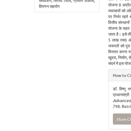
समावेशन, सिरसा जिला, ग्रामीण विकास,
योजना 8 अप्रैल 
विपणन सहयोग
व्यवसायों को लक्
पर निर्भर रहते 
वित्तीय संस्थान
योजना के तहत छ
जाता है। इसे ती
5 लाख तक) और 
जरूरतों को पूर
विस्तार करना
खुदरा, निर्माण, 
संदर्भ में इस यो
Articl
How to C
Detai
डाॅ. विष्णु 
प्रधानमंत्
Advanced 
798. Retr
More Ci