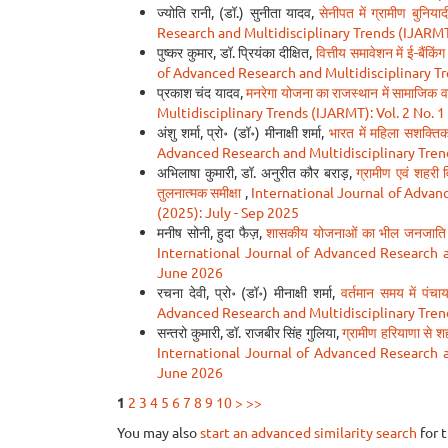
ज्योति रानी, (डॉ.) सुनीता यादव,
सेनीपत में ग्रामीण बुनिय
Research and Multidisciplinary Trends (IJARMT):
पुष्कर कुमार, डॉ. प्रियंका दीक्षित,
वित्तीय समावेशन में ई-बैंकि
of Advanced Research and Multidisciplinary Tre
प्रकाश चंद यादव,
मनरेगा योजना का राजस्थान में सामाजिक 
Multidisciplinary Trends (IJARMT): Vol. 2 No. 1
अंशु शर्मा, प्रो॰ (डॉ॰) मीनाक्षी शर्मा,
भारत में महिला सशक्ति
Advanced Research and Multidisciplinary Trend
अभिलाषा कुमारी, डॉ. अनुरीत कौर बराड़,
ग्रामीण एवं शहरी व
तुलनात्मक समीक्षा
,
International Journal of Advanc
(2025): July - Sep 2025
मनीष सोनी, हुदा फैज़,
शासकीय योजनाओं का भील जनजाति के 
International Journal of Advanced Research an
June 2026
रचना देवी, प्रो॰ (डॉ॰) मीनाक्षी शर्मा,
वर्तमान समय में पं
Advanced Research and Multidisciplinary Trend
सन्तरो कुमारी, डॉ. राजबीर सिंह गुलिया,
ग्रामीण हरियाणा से 
International Journal of Advanced Research an
June 2026
1
2
3
4
5
6
7
8
9
10
>
>>
You may also
start an advanced similarity search
for t