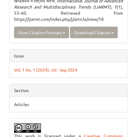
खण्डकाव्य में राष्ट्रीय चेतना.
International Journal of Advanced
Research and Multidisciplinary Trends (IJARMT)
,
1
(1),
53–60. Retrieved from
https://ijarmt.com/index.php/j/article/view/18
More Citation Formats
Download Citation
Issue
Vol. 1 No. 1 (2024): Jul - Sep 2024
Section
Articles
This work is licensed under a
Creative Commons