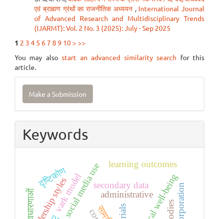
एवं ब्राह्मण ग्रंथों का राजनीतिक अध्ययन
,
International Journal
of Advanced Research and Multidisciplinary Trends
(IJARMT): Vol. 2 No. 3 (2025): July - Sep 2025
1
2
3
4
5
6
7
8
9
10
>
>>
You may also
start an advanced similarity search
for this
article.
Make
Make a Submission
a
Submission
Keywords
learning outcomes
social media use
दृष्टिकोण
vark model
psychological well-being
leadership styles
secondary data
अवधारणाओं
administrative