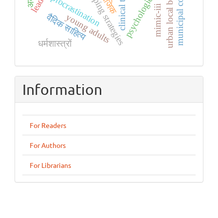
municipal corporation
urban local bodies
सामाजिक
clinical trials
coping strategies
procrastination
mimic-iii
वैदिक साहित्य
young adults
धर्मशास्त्रों
Information
For Readers
For Authors
For Librarians