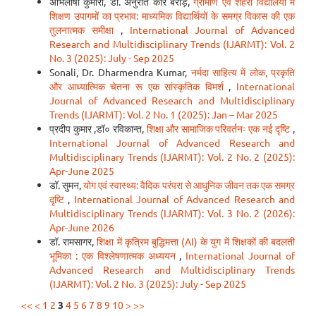
अभिलाषा कुमारी, डॉ. अनुरीत कौर बराड़,
ग्रामीण एवं शहरी विद्यालयों में
शिक्षण उपागमों का प्रभाव: माध्यमिक विद्यार्थियों के समग्र विकास की एक
तुलनात्मक समीक्षा
,
International Journal of Advanced
Research and Multidisciplinary Trends (IJARMT): Vol. 2
No. 3 (2025): July - Sep 2025
Sonali, Dr. Dharmendra Kumar,
नर्मदा साहित्य में लोक, प्रकृति
और आध्यात्मिक चेतना रू एक सांस्कृतिक विमर्श
,
International
Journal of Advanced Research and Multidisciplinary
Trends (IJARMT): Vol. 2 No. 1 (2025): Jan – Mar 2025
प्रदीप कुमार ,डॉ० रविकान्त,
शिक्षा और सामाजिक परिवर्तनः एक नई दृष्टि
,
International Journal of Advanced Research and
Multidisciplinary Trends (IJARMT): Vol. 2 No. 2 (2025):
Apr-June 2025
डॉ. सुमन,
योग एवं स्वास्थ्य: वैदिक परंपरा से आधुनिक जीवन तक एक समग्र
दृष्टि
,
International Journal of Advanced Research and
Multidisciplinary Trends (IJARMT): Vol. 3 No. 2 (2026):
Apr-June 2026
डॉ. रामसागर,
शिक्षा में कृत्रिम बुद्धिमत्ता (AI) के युग में शिक्षकों की बदलती
भूमिका : एक विश्लेषणात्मक अध्ययन
,
International Journal of
Advanced Research and Multidisciplinary Trends
(IJARMT): Vol. 2 No. 3 (2025): July - Sep 2025
<<
<
1
2
3
4
5
6
7
8
9
10
>
>>