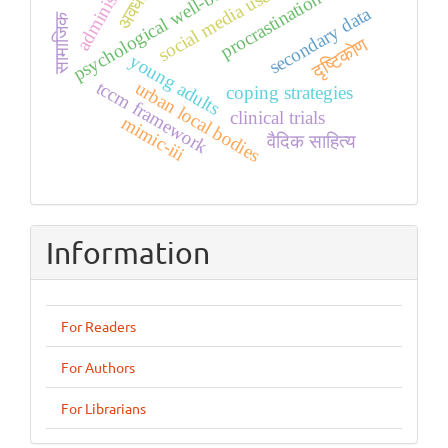
administrative
psychological well-being
social media use
procrastination
secondary data
सामाजिक
दृष्टिकोण
young adults
tccm framework
urban local bodies
coping strategies
clinical trials
mimic-iii
वैदिक साहित्य
Information
For Readers
For Authors
For Librarians