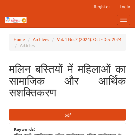
Main
Register
Login
Navigation
Main
Toggl
Content
navig
Sidebar
Home
Archives
Vol. 1 No. 2 (2024): Oct - Dec 2024
Articles
मलिन बस्तियों में महिलाओं का
सामाजिक और आर्थिक
सशक्तिकरण
Article
pdf
Sidebar
Keywords: