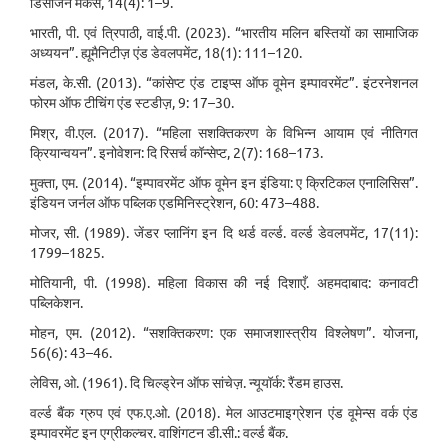
डिसीजन मेकर्स, 14(4): 1–9.
भारती, पी. एवं त्रिपाठी, वाई.पी. (2023). “भारतीय मलिन बस्तियों का सामाजिक
अध्ययन”. ह्यूमैनिटीज़ एंड डेवलपमेंट, 18(1): 111–120.
मंडल, के.सी. (2013). “कांसेप्ट एंड टाइप्स ऑफ वूमेन इम्पावरमेंट”. इंटरनेशनल
फोरम ऑफ टीचिंग एंड स्टडीज़, 9: 17–30.
मिश्र, वी.एल. (2017). “महिला सशक्तिकरण के विभिन्न आयाम एवं नीतिगत
क्रियान्वयन”. इनोवेशन: दि रिसर्च कॉन्सेप्ट, 2(7): 168–173.
मुक्ता, एम. (2014). “इम्पावरमेंट ऑफ वूमेन इन इंडिया: ए क्रिटिकल एनालिसिस”.
इंडियन जर्नल ऑफ पब्लिक एडमिनिस्ट्रेशन, 60: 473–488.
मोजर, सी. (1989). जेंडर प्लानिंग इन दि थर्ड वर्ल्ड. वर्ल्ड डेवलपमेंट, 17(11):
1799–1825.
मोतियानी, पी. (1998). महिला विकास की नई दिशाएँ. अहमदाबाद: कनावटी
पब्लिकेशन.
मोहन, एम. (2012). “सशक्तिकरण: एक समाजशास्त्रीय विश्लेषण”. योजना,
56(6): 43–46.
लेविस, ओ. (1961). दि चिल्ड्रेन ऑफ सांचेज़. न्यूयॉर्क: रैंडम हाउस.
वर्ल्ड बैंक ग्रुप एवं एफ.ए.ओ. (2018). मेल आउटमाइग्रेशन एंड वूमेन्स वर्क एंड
इम्पावरमेंट इन एग्रीकल्चर. वाशिंगटन डी.सी.: वर्ल्ड बैंक.