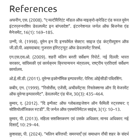
References
अफरीन, एस. (2008). “ए मल्टीवैरिएंट मॉडल ऑफ माइक्रो-क्रेडिट एंड रूरल वूमेन
इंटरप्रुनरशिप डेवलपमेंट इन बांग्लादेश”. इंटरनेशनल जर्नल ऑफ बिजनेस एंड
मैनेजमेंट, 16(1): 169–185.
उन्नी, जे. (1998). वूमेन इन दि इनफॉर्मल सेक्टर: साइज एंड कंट्रीब्यूशन ऑफ
जी.डी.पी. अहमदाबाद: गुजरात इंस्टिट्यूट ऑफ डेवलपमेंट रिसर्च.
एन.एस.एस.ओ. (2009). शहरी मलिन बस्ती सर्वेक्षण रिपोर्ट. नई दिल्ली: भारत
सरकार, सांख्यिकी एवं कार्यक्रम क्रियान्वयन मंत्रालय, राष्ट्रीय प्रतिदर्श सर्वेक्षण
कार्यालय.
ओ.ई.सी.डी. (2011). वूमेन्स इकोनॉमिक इम्पावरमेंट. पेरिस: ओईसीडी पब्लिशिंग.
कबीर, एन. (1999). “रिसोर्सेस, एजेंसी, अचीवमेंट्स: रिफ्लेक्शन्स ऑन दि मेजरमेंट
ऑफ वूमेन्स इम्पावरमेंट”. डेवलपमेंट एंड चेंज, 30(3): 435–464.
कुमार, ए. (2012). “दि इम्पैक्ट ऑफ ग्लोबलाइजेशन ऑन फैमिली स्ट्रक्चर: ए
सोशियोलॉजिकल स्टडी”. दि जर्नल ऑफ एक्सपेरिमेंटल साइंस, 3(1): 10–13.
कुमार, पी. (2013). महिला सशक्तिकरण एवं उसके अधिकार. मानव अधिकार: नई
दिशाएँ, 10: 29–44.
कुशवाहा, पी. (2024). “मलिन बस्तियाँ: समस्याएँ एवं समाधान राँची शहर के संदर्भ