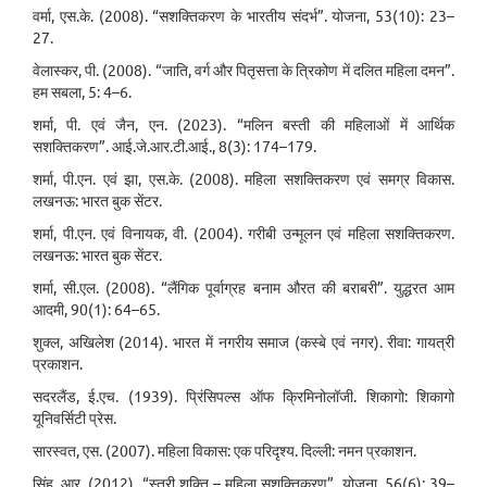
वर्मा, एस.के. (2008). “सशक्तिकरण के भारतीय संदर्भ”. योजना, 53(10): 23–
27.
वेलास्कर, पी. (2008). “जाति, वर्ग और पितृसत्ता के त्रिकोण में दलित महिला दमन”.
हम सबला, 5: 4–6.
शर्मा, पी. एवं जैन, एन. (2023). “मलिन बस्ती की महिलाओं में आर्थिक
सशक्तिकरण”. आई.जे.आर.टी.आई., 8(3): 174–179.
शर्मा, पी.एन. एवं झा, एस.के. (2008). महिला सशक्तिकरण एवं समग्र विकास.
लखनऊ: भारत बुक सेंटर.
शर्मा, पी.एन. एवं विनायक, वी. (2004). गरीबी उन्मूलन एवं महिला सशक्तिकरण.
लखनऊ: भारत बुक सेंटर.
शर्मा, सी.एल. (2008). “लैंगिक पूर्वाग्रह बनाम औरत की बराबरी”. युद्धरत आम
आदमी, 90(1): 64–65.
शुक्ल, अखिलेश (2014). भारत में नगरीय समाज (कस्बे एवं नगर). रीवा: गायत्री
प्रकाशन.
सदरलैंड, ई.एच. (1939). प्रिंसिपल्स ऑफ क्रिमिनोलॉजी. शिकागो: शिकागो
यूनिवर्सिटी प्रेस.
सारस्वत, एस. (2007). महिला विकास: एक परिदृश्य. दिल्ली: नमन प्रकाशन.
सिंह, आर. (2012). “स्त्री शक्ति – महिला सशक्तिकरण”. योजना, 56(6): 39–