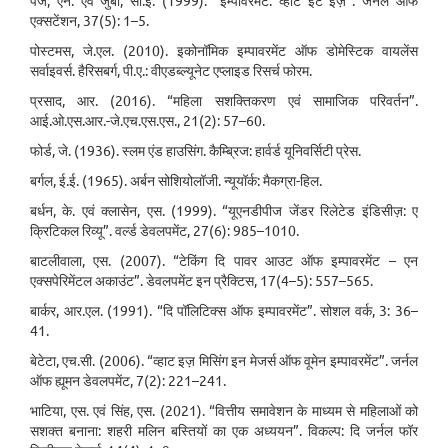
पेज, एन. एवं जुबा, सी.ई. (1999). “इम्पावरमेंट: व्हाट इट इज़”. जर्नल ऑफ
एक्सटेंशन, 37(5): 1–5.
पोस्टमस, जे.एल. (2010). इकोनॉमिक इम्पावरमेंट ऑफ डोमेस्टिक वायलेंस
सर्वाइवर्स. हैरिसबर्ग, पी.ए.: वीएडब्ल्यूनेट एप्लाइड रिसर्च फोरम.
प्रसाद, आर. (2016). “महिला सशक्तिकरण एवं सामाजिक परिवर्तन”.
आई.ओ.एस.आर.-जे.एच.एस.एस., 21(2): 57–60.
फोर्ड, जे. (1936). स्लम एंड हाउसिंग. कैम्ब्रिज: हार्वर्ड यूनिवर्सिटी प्रेस.
बर्गल, ई.ई. (1965). अर्बन सोशियोलॉजी. न्यूयॉर्क: मैकग्रा-हिल.
बर्धन, के. एवं क्लासेन, एस. (1999). “यूएनडीपीज जेंडर रिलेटेड इंडिसीज़: ए
क्रिटिकल रिव्यू”. वर्ल्ड डेवलपमेंट, 27(6): 985–1010.
बाटलीवाला, एस. (2007). “टेकिंग दि पावर आउट ऑफ इम्पावरमेंट – एन
एक्सपेरिमेंटल अकाउंट”. डेवलपमेंट इन प्रैक्टिस, 17(4–5): 557–565.
बार्कर, आर.एल. (1991). “दि पॉलिटिक्स ऑफ इम्पावरमेंट”. सोशल वर्क, 3: 36–
41.
बेटेटा, एच.सी. (2006). “व्हाट इज़ मिसिंग इन मेजर्स ऑफ वूमेन इम्पावरमेंट”. जर्नल
ऑफ ह्यूमन डेवलपमेंट, 7(2): 221–241.
भाटिया, एस. एवं सिंह, एस. (2021). “वित्तीय समावेशन के माध्यम से महिलाओं को
सशक्त बनाना: शहरी मलिन बस्तियों का एक अध्ययन”. विकल्प: दि जर्नल फॉर