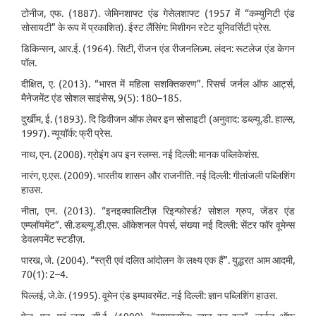
टोनीज, एफ. (1887). जेमिनशाफ्ट एंड गेसेलशाफ्ट (1957 में “कम्युनिटी एंड
सोसायटी” के रूप में प्रकाशित). ईस्ट लैंसिंग: मिशीगन स्टेट यूनिवर्सिटी प्रेस.
डिकिन्सन, आर.ई. (1964). सिटी, रीजन एंड रीजनलिज़्म. लंदन: रूटलेज एंड केगन
पॉल.
दीक्षित, ए. (2013). “भारत में महिला सशक्तिकरण”. रिसर्च जर्नल ऑफ आर्ट्स,
मैनेजमेंट एंड सोशल साइंसेस, 9(5): 180–185.
दुर्खीम, ई. (1893). दि डिवीजन ऑफ लेबर इन सोसाइटी (अनुवाद: डब्ल्यू.डी. हाल्स,
1997). न्यूयॉर्क: फ्री प्रेस.
नाथ, एन. (2008). ग्रोइंग अप इन स्लम्स. नई दिल्ली: मानक पब्लिकेशंस.
नारंग, ए.एस. (2009). भारतीय शासन और राजनीति. नई दिल्ली: गीतांजली पब्लिशिंग
हाउस.
नीता, एन. (2013). “इनइक्वालिटीज़ रिइन्फोर्स्ड? सोशल ग्रुप, जेंडर एंड
एम्प्लॉयमेंट”. सी.डब्ल्यू.डी.एस. ऑकेशनल पेपर्स, संख्या नई दिल्ली: सेंटर फॉर वूमेन्स
डेवलपमेंट स्टडीज़.
पारख, जे. (2004). “स्त्री एवं दलित आंदोलन के लक्ष्य एक हैं”. युद्धरत आम आदमी,
70(1): 2–4.
पिल्लई, जे.के. (1995). वूमेन एंड इम्पावरमेंट. नई दिल्ली: ज्ञान पब्लिशिंग हाउस.