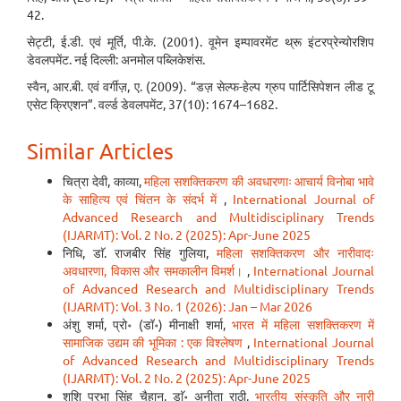
42.
सेट्टी, ई.डी. एवं मूर्ति, पी.के. (2001). वूमेन इम्पावरमेंट थ्रू इंटरप्रेन्योरशिप
डेवलपमेंट. नई दिल्ली: अनमोल पब्लिकेशंस.
स्वैन, आर.बी. एवं वर्गीज़, ए. (2009). “डज़ सेल्फ-हेल्प ग्रुप पार्टिसिपेशन लीड टू
एसेट क्रिएशन”. वर्ल्ड डेवलपमेंट, 37(10): 1674–1682.
Similar Articles
चित्रा देवी, काव्या,
महिला सशक्तिकरण की अवधारणाः आचार्य विनोबा भावे
के साहित्य एवं चिंतन के संदर्भ में
,
International Journal of
Advanced Research and Multidisciplinary Trends
(IJARMT): Vol. 2 No. 2 (2025): Apr-June 2025
निधि, डाॅ. राजबीर सिंह गुलिया,
महिला सशक्तिकरण और नारीवादः
अवधारणा, विकास और समकालीन विमर्श।
,
International Journal
of Advanced Research and Multidisciplinary Trends
(IJARMT): Vol. 3 No. 1 (2026): Jan – Mar 2026
अंशु शर्मा, प्रो॰ (डॉ॰) मीनाक्षी शर्मा,
भारत में महिला सशक्तिकरण में
सामाजिक उद्यम की भूमिका : एक विश्लेषण
,
International Journal
of Advanced Research and Multidisciplinary Trends
(IJARMT): Vol. 2 No. 2 (2025): Apr-June 2025
शशि प्रभा सिंह चैहान, डाॅ॰ अनीता राठी,
भारतीय संस्कृति और नारी