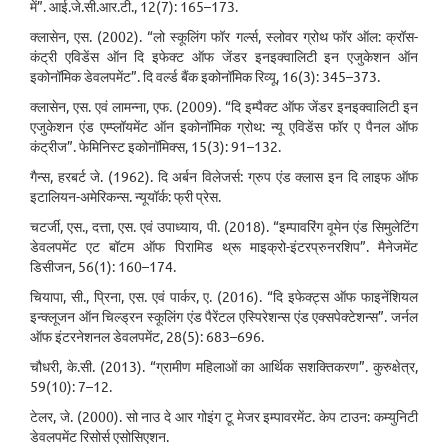
में”. आई.जे.सी.आर.टी., 12(7): 165–173.
क्लासेन, एस. (2002). “लो स्कूलिंग फॉर गर्ल्स, स्लोवर ग्रोथ फॉर ऑल: क्रॉस-
कंट्री एविडेंस ऑन दि इफेक्ट ऑफ जेंडर इनइक्वालिटी इन एजुकेशन ऑन
इकोनॉमिक डेवलपमेंट”. दि वर्ल्ड बैंक इकोनॉमिक रिव्यू, 16(3): 345–373.
क्लासेन, एस. एवं लामन्ना, एफ. (2009). “दि इम्पैक्ट ऑफ जेंडर इनइक्वालिटी इन
एजुकेशन एंड एम्प्लॉयमेंट ऑन इकोनॉमिक ग्रोथ: न्यू एविडेंस फॉर ए पैनल ऑफ
कंट्रीज”. फेमिनिस्ट इकोनॉमिक्स, 15(3): 91–132.
गैन्स, हरबर्ट जे. (1962). दि अर्बन विलेजर्स: ग्रुप एंड क्लास इन दि लाइफ ऑफ
इटालियन-अमेरिकन्स. न्यूयॉर्क: फ्री प्रेस.
चटर्जी, एस., दत्ता, एस. एवं उपाध्याय, पी. (2018). “इम्पावरिंग वूमेन एंड सिमुलेटिंग
डेवलपमेंट एट बॉटम ऑफ पिरामिड थ्रू माइक्रो-इंटरप्रुनरशिप”. मैनेजमेंट
डिसीजन, 56(1): 160–174.
चियापा, सी., प्रिना, एस. एवं पार्कर, ए. (2016). “दि इफेक्ट्स ऑफ फाइनेंशियल
इन्क्लूजन ऑन चिल्ड्रन स्कूलिंग एंड पैरेंटल एस्पिरेशन्स एंड एक्सपेक्टेशन्स”. जर्नल
ऑफ इंटरनेशनल डेवलपमेंट, 28(5): 683–696.
चौधरी, के.सी. (2013). “ग्रामीण महिलाओं का आर्थिक सशक्तिकरण”. कुरुक्षेत्र,
59(10): 7–12.
टेलर, जे. (2000). सो नाउ दे आर गोइंग टू मेजर इम्पावरमेंट. केप टाउन: कम्युनिटी
डेवलपमेंट रिसोर्स एसोसिएशन.