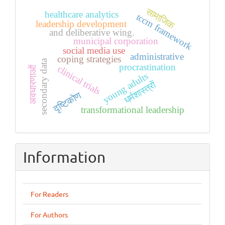
सामाजिक
healthcare analytics
tccm framework
leadership development
and deliberative wing.
municipal corporation
social media use
administrative
coping strategies
secondary data
procrastination
clinical trials
अवधारणाओं
young adults
धर्मशास्त्रों
दृष्टिकोण
transformational leadership
Information
For Readers
For Authors