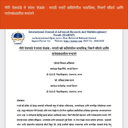
Return
गौरी देशपांडे ते शांता शेळके : मराठी स्त्री कवितेतील भावविश्व, निसर्गं सौंदर्य आणि
to
नातेसंबंधातील रूपांतरे
Article
Details
Do
Do
P